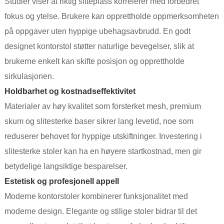
Studier viser at riktig sitteplass korrelerer med forbedret
fokus og ytelse. Brukere kan opprettholde oppmerksomheten
på oppgaver uten hyppige ubehagsavbrudd. En godt
designet kontorstol støtter naturlige bevegelser, slik at
brukerne enkelt kan skifte posisjon og opprettholde
sirkulasjonen.
Holdbarhet og kostnadseffektivitet
Materialer av høy kvalitet som forsterket mesh, premium
skum og slitesterke baser sikrer lang levetid, noe som
reduserer behovet for hyppige utskiftninger. Investering i
slitesterke stoler kan ha en høyere startkostnad, men gir
betydelige langsiktige besparelser.
Estetisk og profesjonell appell
Moderne kontorstoler kombinerer funksjonalitet med
moderne design. Elegante og stilige stoler bidrar til det