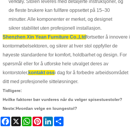
verktøy. Stolen leveres med detaljerte instruksjoner, og
de fleste brukere kan fullføre oppsettet på 15–30
minutter. Alle komponenter er merket, og designet
sikrer stabilitet uten profesjonell installasjon.
Shenzhen Xin Yean Furniture Co.,Ltd
fortsetter å innovere i
kontormøbelsektoren, og sikrer at hver stol oppfyller de
høyeste standardene for komfort, holdbarhet og design. For
spørsmål eller for å utforske hele utvalget deres av
kontorstoler,
kontakt oss
i dag for å forbedre arbeidsområdet
ditt med profesjonelle sitteløsninger.
Tidligere:
Hvilke faktorer bør vurderes når du velger spisestuestoler?
Neste:
Hvordan velge en loungestol?
Facebook
X
WhatsApp
Pinterest
LinkedIn
Share