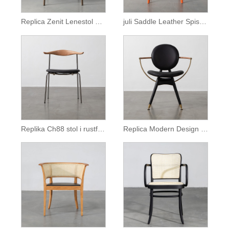
Replica Zenit Lenestol Spisestol i brunt skinn
juli Saddle Leather Spisestue Armless Stol
Replika Ch88 stol i rustfritt stål
Replica Modern Design Dryman Circle Lenestol