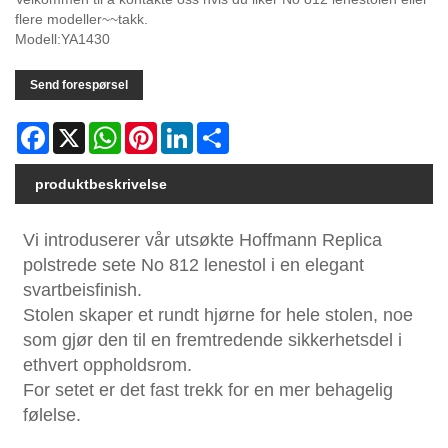
flere modeller~~takk.
Modell:YA1430
Send forespørsel
Facebook
X
WhatsApp
Pinterest
LinkedIn
Share
produktbeskrivelse
Vi introduserer vår utsøkte Hoffmann Replica
polstrede sete No 812 lenestol i en elegant
svartbeisfinish.
Stolen skaper et rundt hjørne for hele stolen, noe
som gjør den til en fremtredende sikkerhetsdel i
ethvert oppholdsrom.
For setet er det fast trekk for en mer behagelig
følelse.