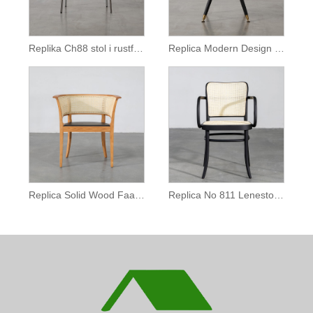
Replika Ch88 stol i rustfritt stål
Replica Modern Design Dryman Circle Lenestol
Replica Solid Wood Faaborg Stol
Replica No 811 Lenestol for Restaurant