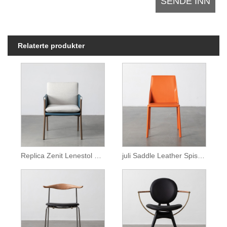
Relaterte produkter
Replica Zenit Lenestol Spisestol i brunt skinn
juli Saddle Leather Spisestue Armless Stol