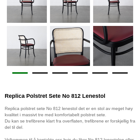
Replica Polstret Sete No 812 Lenestol
Replica polstret sete No 812 lenestol det er en stol av meget høy
kvalitet i massivt tre med komfortabelt polstret sete.
Du kan se trefibrene klart fra overflaten, trefibrene er forskjellig fra
del til del.
Velkommen til å kontakte oss hvis du liker No 812 lenestolen eller